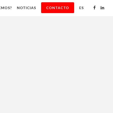
EMOS?
NOTICIAS
CONTACTO
ES
S
A
RCE
LLO
ONES
CING
TRUCTURA
GICA