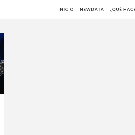
INICIO
NEWDATA
¿QUÉ HAC
BUSINESS
ANALYTIC
ANALITIC
DIGITAL
DIGITAL
WORKFO
RPA
DESARRO
DE
APLICACI
&
OUTSOUR
INFRAES
TECNOLÓ