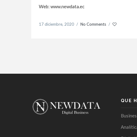
Web: www.newdata.ec
17 diciembre, 2020
/
No Comments
/
QUE 
Busines
Analític