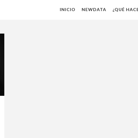
INICIO
NEWDATA
¿QUÉ HAC
BUSINESS
ANALYTIC
ANALITIC
DIGITAL
DIGITAL
WORKFO
RPA
DESARRO
DE
APLICACI
&
OUTSOUR
INFRAES
TECNOLÓ