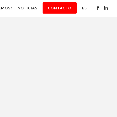
EMOS?
NOTICIAS
CONTACTO
ES
S
A
RCE
LLO
ONES
CING
TRUCTURA
GICA